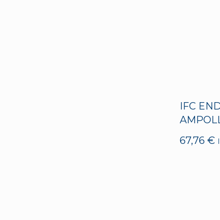
IFC EN
AMPOLL
67,76
€