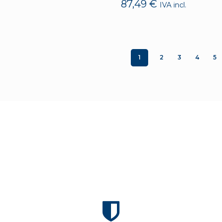
87,49
€
IVA incl.
1
2
3
4
5