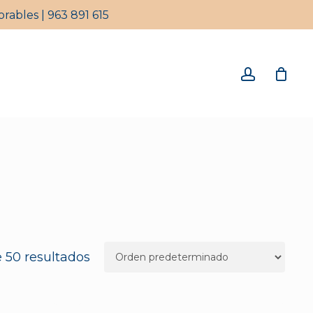
rables | 963 891 615
Close
Cart
account
 50 resultados