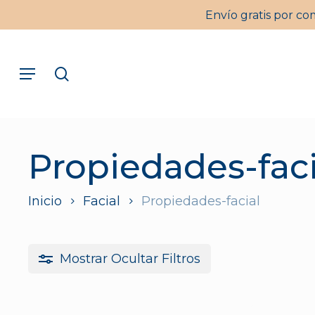
Skip
Envío gratis por co
to
main
Menu
content
search
Pulsa intro para buscar o ESC para cerrar
Propiedades-faci
Inicio
Facial
Propiedades-facial
Mostrar
Ocultar
Filtros