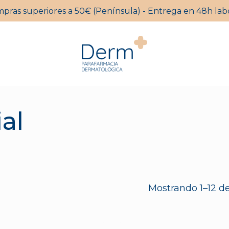
mpras superiores a 50€ (Península) - Entrega en 48h labo
Carrito
al
Mostrando 1–12 de