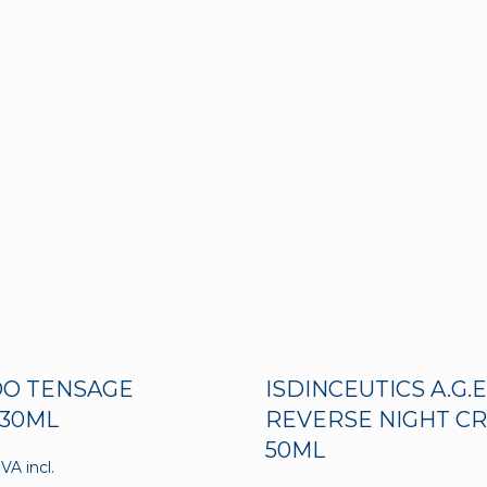
DO TENSAGE
ISDINCEUTICS A.G.E
30ML
REVERSE NIGHT C
50ML
IVA incl.