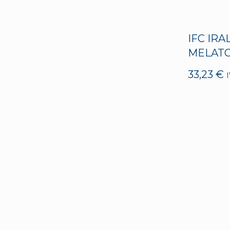
IFC IR
MELATO
33,23
€
I