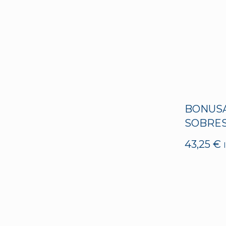
BONUSA
SOBRE
43,25
€