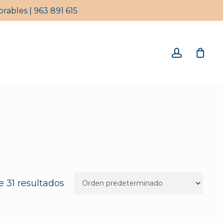
rables | 963 891 615
Close
Cart
account
e 31 resultados