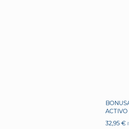
BONUSA
ACTIVO
32,95
€
I