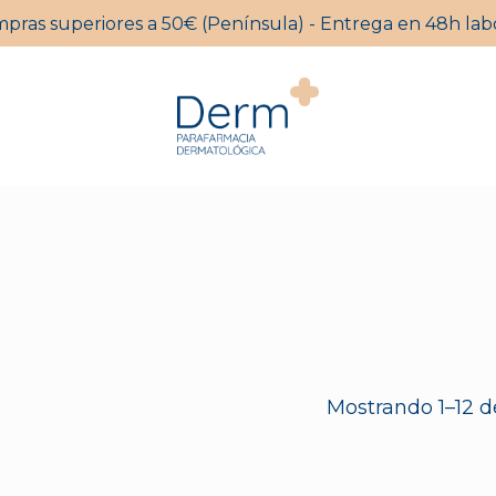
mpras superiores a 50€ (Península) - Entrega en 48h labo
Carrito
Mostrando 1–12 d