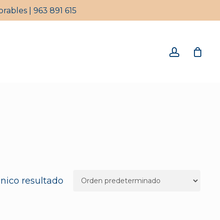
rables | 963 891 615
Close
Cart
account
nico resultado