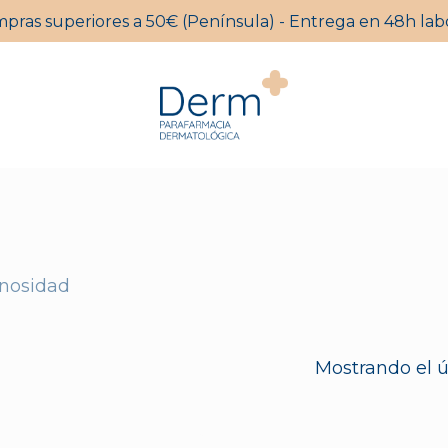
mpras superiores a 50€ (Península) - Entrega en 48h labo
Carrito
nosidad
Mostrando el ú