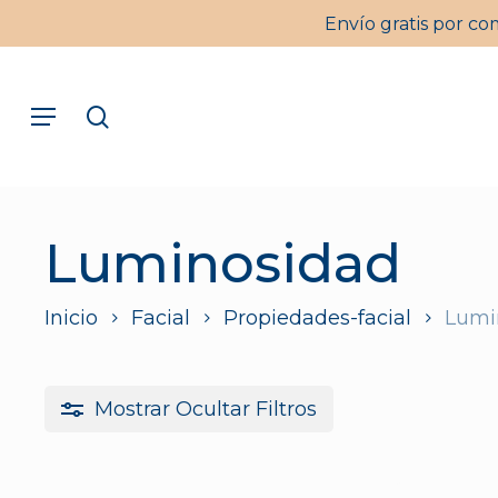
Skip
Envío gratis por co
to
main
Menu
content
search
Pulsa intro para buscar o ESC para cerrar
Luminosidad
Inicio
Facial
Propiedades-facial
Lumi
Mostrar
Ocultar
Filtros