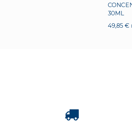
CONCE
30ML
49,85
€