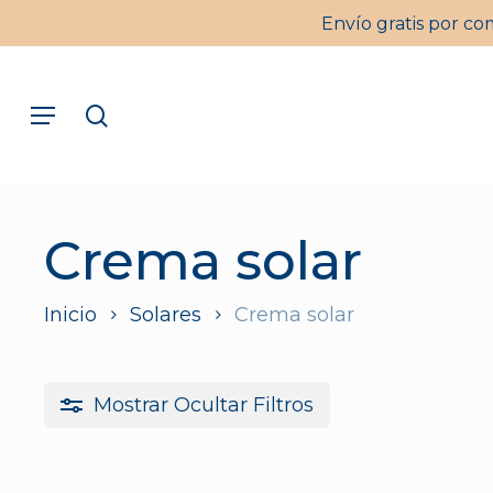
Skip
Envío gratis por co
to
main
Menu
content
search
Pulsa intro para buscar o ESC para cerrar
Crema solar
Inicio
Solares
Crema solar
Mostrar
Ocultar
Filtros