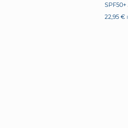
SPF50+
22,95
€