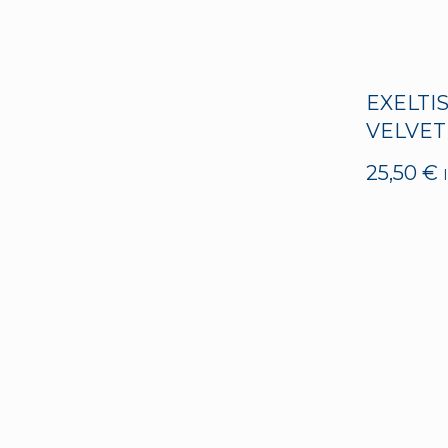
EXELTI
VELVET
25,50
€