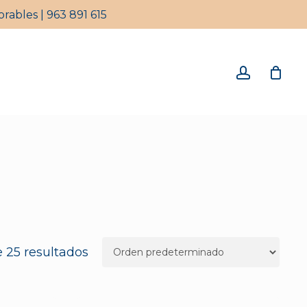
rables | 963 891 615
Close
Cart
account
 25 resultados