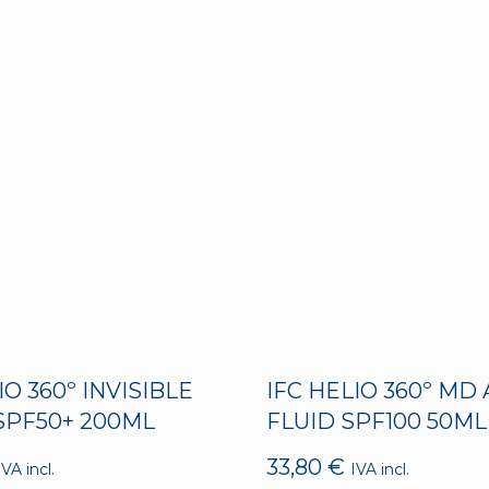
IO 360º INVISIBLE
IFC HELIO 360º MD
SPF50+ 200ML
FLUID SPF100 50ML
33,80
€
IVA incl.
IVA incl.