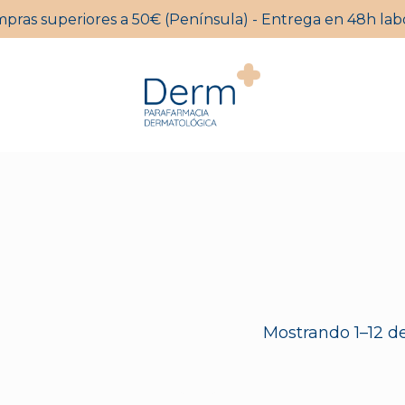
mpras superiores a 50€ (Península) - Entrega en 48h labo
Carrito
Mostrando 1–12 de