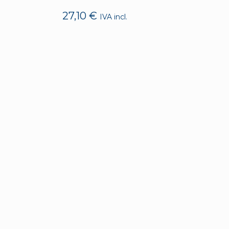
27,10
€
IVA incl.