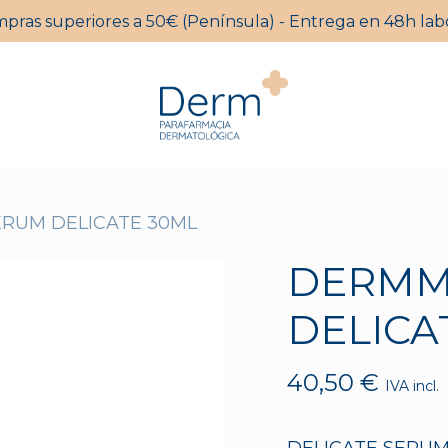
mpras superiores a 50€ (Península) - Entrega en 48h labo
Carrito
RUM DELICATE 30ML
DERMM
DELICA
40,50
€
IVA incl.