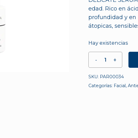
DELICATE SERUM t
edad. Rico en áci
profundidad y en 
átopicas, sensible
Hay existencias
SKU:
PAR00034
Categorías:
Facial
,
Anti