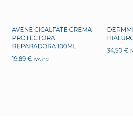
AVENE CICALFATE CREMA
DERMMI
PROTECTORA
HIALUR
REPARADORA 100ML
34,50
€
I
19,89
€
IVA incl.