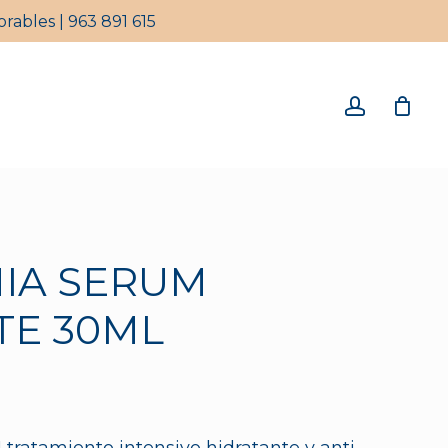
rables | 963 891 615
Close
Cart
account
IA SERUM
TE 30ML