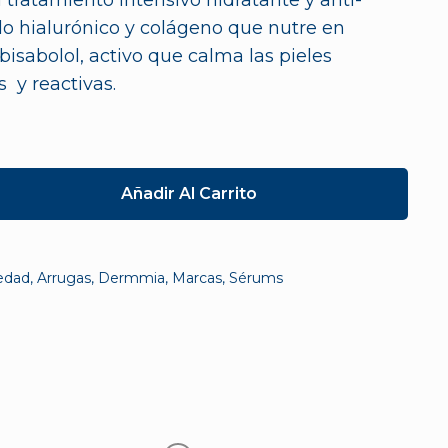
ratamiento intensivo hidratante y anti-
do hialurónico y colágeno que nutre en
bisabolol, activo que calma las pieles
s y reactivas.
Añadir Al Carrito
edad
,
Arrugas
,
Dermmia
,
Marcas
,
Sérums