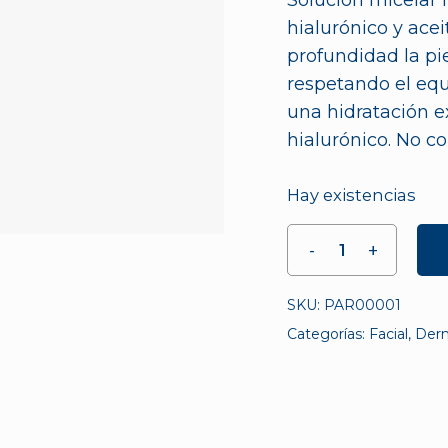
Solución micelar 
hialurónico y ace
profundidad la pi
respetando el equi
una hidratación e
hialurónico. No c
Hay existencias
SKU:
PAR00001
Categorías:
Facial
,
Der