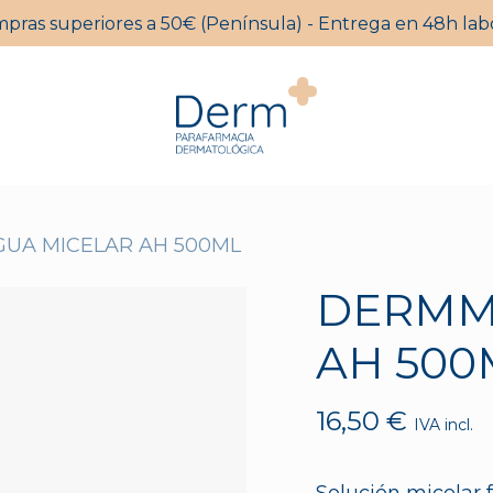
mpras superiores a 50€ (Península) - Entrega en 48h labo
Carrito
UA MICELAR AH 500ML
DERMMI
AH 500
16,50
€
IVA incl.