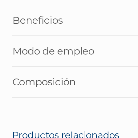
Beneficios
Triple acción para ojos, rostro y labios.
Modo de empleo
Limpia y desmaquilla respetando el equilib
Hidrata en profundidad por su alta concen
con aceites OMEGA 3 y 6.
Empape un disco de algodón y limpie cuidados
con agua tibis en caso de pieles sensibles.
Composición
AQUA (WATER), PENTYLENE GLYCOL, SODI
POLYSORBATE 20, SODIUM HYALURONATE, L
STARCH. BETA VULGARIS ROOT EXTRACT, P
SODIUM CHORIDE, SODIUM OLEATE, LACTIC
Productos relacionados