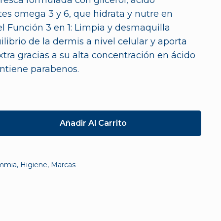
fresca formulada con glicerol, ácido
ites omega 3 y 6, que hidrata y nutre en
el Función 3 en 1: Limpia y desmaquilla
librio de la dermis a nivel celular y aporta
xtra gracias a su alta concentración en ácido
ontiene parabenos.
Añadir Al Carrito
mmia
,
Higiene
,
Marcas