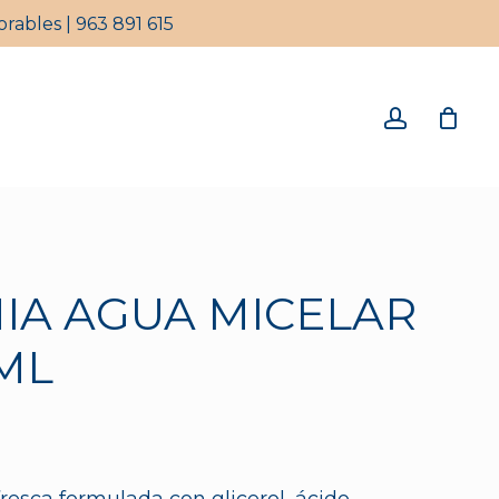
rables | 963 891 615
Close
Cart
account
A AGUA MICELAR
ML