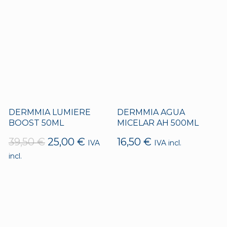
DERMMIA LUMIERE
DERMMIA AGUA
BOOST 50ML
MICELAR AH 500ML
El
El
39,50
€
25,00
€
16,50
€
IVA
IVA incl.
precio
precio
incl.
original
actual
era:
es:
39,50 €.
25,00 €.