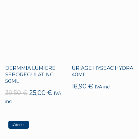
DERMMIA LUMIERE
URIAGE HYSEAC HYDRA
SEBOREGULATING
40ML
50ML
18,90
€
IVA incl.
El
El
39,50
€
25,00
€
IVA
precio
precio
incl.
original
actual
era:
es:
39,50 €.
25,00 €.
¡Oferta!