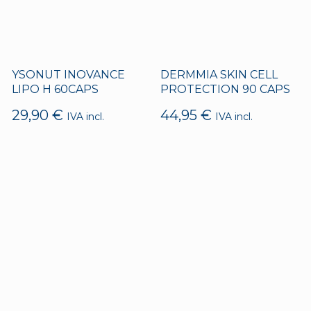
ESTEARATO DE MAGNESIO, DIÓXIDO DE
los antioxidantes más eficaces y
SILICIO; COLORANTES: DIÓXIDO DE
potentes que existe.
TITANIO E171, INDIGOTINA E132.
Además, tiene propiedades
antiinflamatorias, anticancerígenas y
YSONUT INOVANCE
DERMMIA SKIN CELL
LIPO H 60CAPS
PROTECTION 90 CAPS
ayuda en la prevención de las
patologías neurodegenerativas.
29,90
€
44,95
€
IVA incl.
IVA incl.