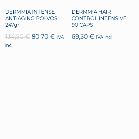
DERMMIA INTENSE
DERMMIA HAIR
ANTIAGING POLVOS
CONTROL INTENSIVE
247gr
90 CAPS
El
El
134,50
€
80,70
€
69,50
€
IVA
IVA incl.
precio
precio
incl.
original
actual
era:
es:
134,50 €.
80,70 €.