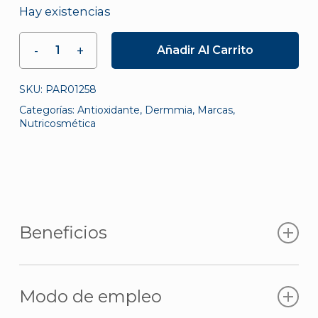
Hay existencias
Añadir Al Carrito
SKU:
PAR01258
Categorías:
Antioxidante
,
Dermmia
,
Marcas
,
Nutricosmética
Beneficios
Por su contenido en MSM mantiene el
Modo de empleo
correcto equilibrio de la piel, el tejido
conectivo, el cabello y las uñas.